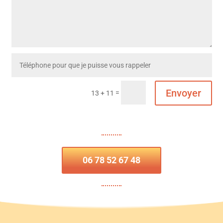
Envoyer
=
13 + 11
06 78 52 67 48