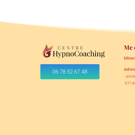
Me 
Miner
Adres
06 78 52 67 48
- anc
0714