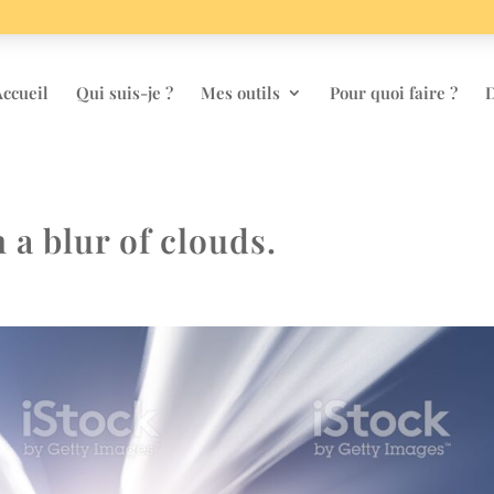
ccueil
Qui suis-je ?
Mes outils
Pour quoi faire ?
D
h a blur of clouds.